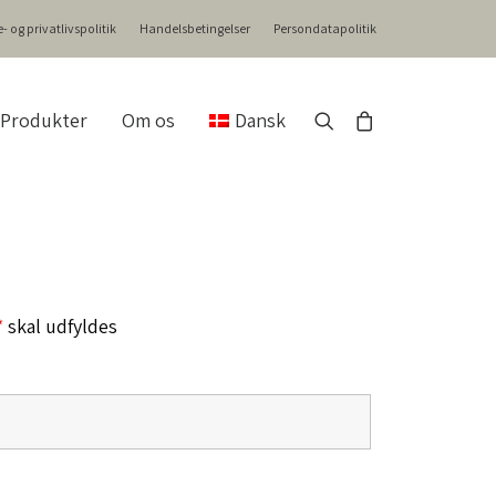
- og privatlivspolitik
Handelsbetingelser
Persondatapolitik
Produkter
Om os
Dansk
*
skal udfyldes