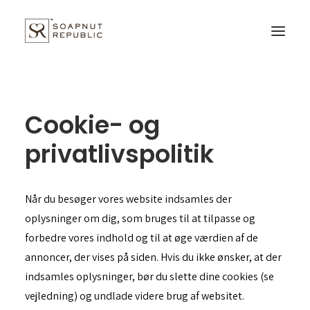
Forside
Cookie- og
Produkter
privatlivspolitik
Om os
Dansk
Når du besøger vores website indsamles der
oplysninger om dig, som bruges til at tilpasse og
forbedre vores indhold og til at øge værdien af de
Kundeservice
annoncer, der vises på siden. Hvis du ikke ønsker, at der
Cookie- og privatlivspolitik
indsamles oplysninger, bør du slette dine cookies (se
Handelsbetingelser
vejledning) og undlade videre brug af websitet.