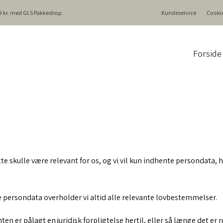
499 kr. med GLS Pakkeshop.
Kundeservice
Cookie
Forside
te skulle være relevant for os, og vi vil kun indhente persondata, h
 persondata overholder vi altid alle relevante lovbestemmelser.
ten er pålagt en juridisk forpligtelse hertil, eller så længe det er