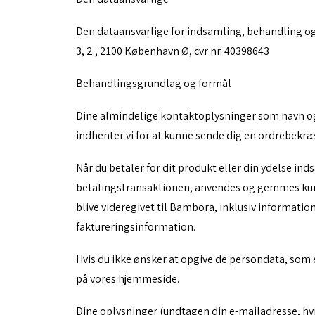
Den dataansvarlige for indsamling, behandling o
3, 2., 2100 København Ø, cvr nr. 40398643
Behandlingsgrundlag og formål
Dine almindelige kontaktoplysninger som navn og a
indhenter vi for at kunne sende dig en ordrebekr
Når du betaler for dit produkt eller din ydelse in
betalingstransaktionen, anvendes og gemmes kun ti
blive videregivet til Bambora, inklusiv informati
faktureringsinformation.
Hvis du ikke ønsker at opgive de persondata, som 
på vores hjemmeside.
Dine oplysninger (undtagen din e-mailadresse, hvis