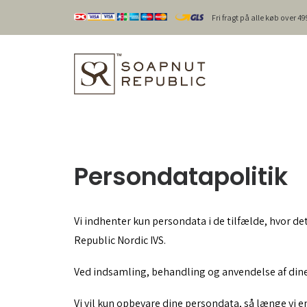
Fri fragt på alle køb over 
Persondatapolitik
Vi indhenter kun persondata i de tilfælde, hvor det
Republic Nordic IVS.
Ved indsamling, behandling og anvendelse af dine
Vi vil kun opbevare dine persondata, så længe vi en