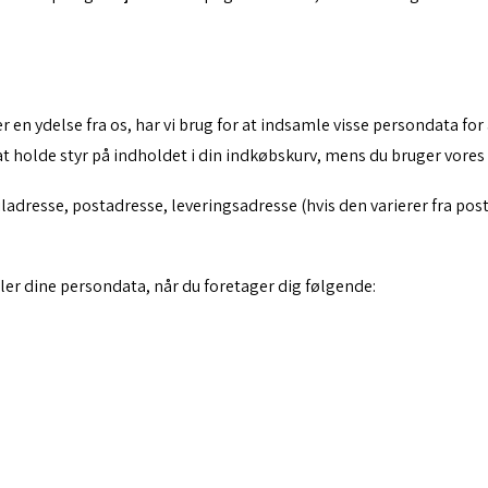
r en ydelse fra os, har vi brug for at indsamle visse persondata f
l at holde styr på indholdet i din indkøbskurv, mens du bruger vore
iladresse, postadresse, leveringsadresse (hvis den varierer fra p
er dine persondata, når du foretager dig følgende: