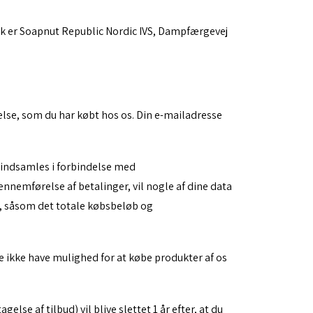
k er Soapnut Republic Nordic IVS, Dampfærgevej
else, som du har købt hos os. Din e-mailadresse
er indsamles i forbindelse med
nnemførelse af betalinger, vil nogle af dine data
n, såsom det totale købsbeløb og
e ikke have mulighed for at købe produkter af os
e af tilbud) vil blive slettet 1 år efter, at du