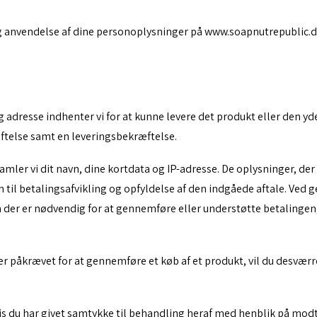
g anvendelse af dine personoplysninger på www.soapnutrepublic.d
dresse indhenter vi for at kunne levere det produkt eller den yd
æftelse samt en leveringsbekræftelse.
dsamler vi dit navn, dine kortdata og IP-adresse. De oplysninger, d
l betalingsafvikling og opfyldelse af den indgåede aftale. Ved ge
on der er nødvendig for at gennemføre eller understøtte betalinge
er påkrævet for at gennemføre et køb af et produkt, vil du desværr
 du har givet samtykke til behandling heraf med henblik på modtagels