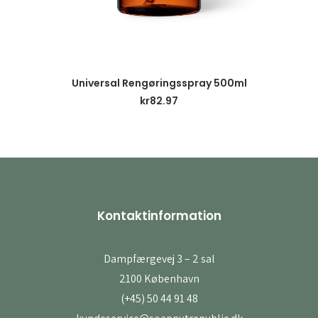
LÄS MER
Universal Rengøringsspray 500ml
kr
82.97
Kontaktinformation
Dampfærgevej 3 – 2 sal
2100 København
(+45) 50 44 91 48