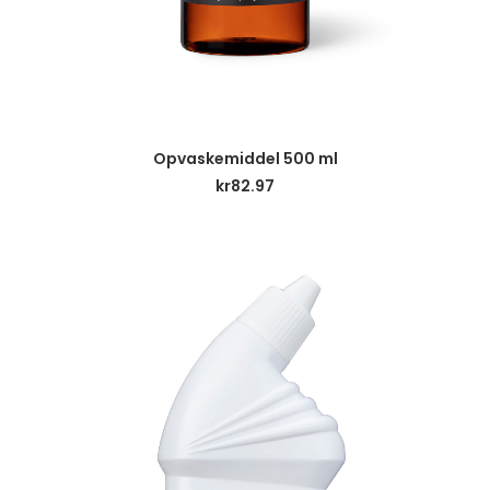
LÄGG TILL I VARUKORG
Opvaskemiddel 500 ml
kr
82.97