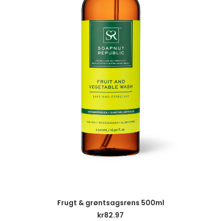
LÄGG TILL I VARUKORG
Frugt & grøntsagsrens 500ml
kr
82.97