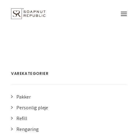
Framsida
Butik
Om os
VAREKATEGORIER
Svenska
Pakker
Kundeservice
Personlig pleje
Refill
Cookie- och integritetspolicy
Rengøring
Handelsbetingelser