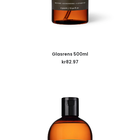
LÄGG TILL I VARUKORG
Glasrens 500ml
kr
82.97