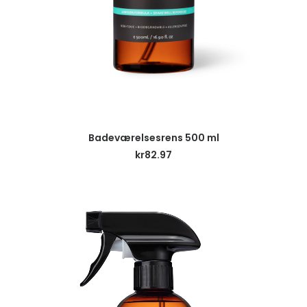
LÄS MER
Badeværelsesrens 500 ml
kr
82.97