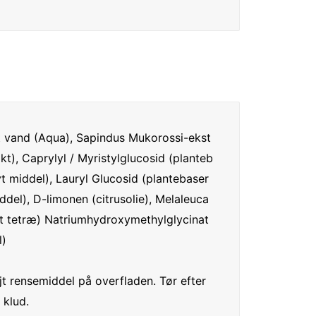
ret vand (Aqua), Sapindus Mukorossi-ekst
t), Caprylyl / Myristylglucosid (planteb
t middel), Lauryl Glucosid (plantebaser
ddel), D-limonen (citrusolie), Melaleuca 
elt tetræ) Natriumhydroxymethylglycinat 
)

t rensemiddel på overfladen. Tør efter 
 klud.