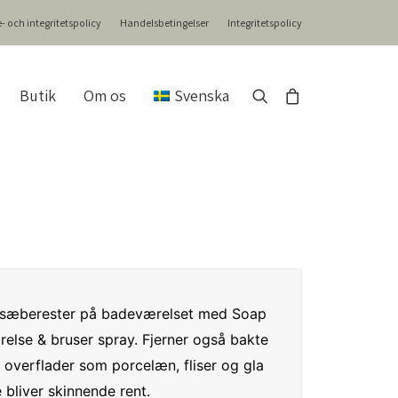
- och integritetspolicy
Handelsbetingelser
Integritetspolicy
Butik
Om os
Svenska
 sæberester på badeværelset med Soap
else & bruser spray. Fjerner også bakte
 overflader som porcelæn, fliser og gla
 bliver skinnende rent.