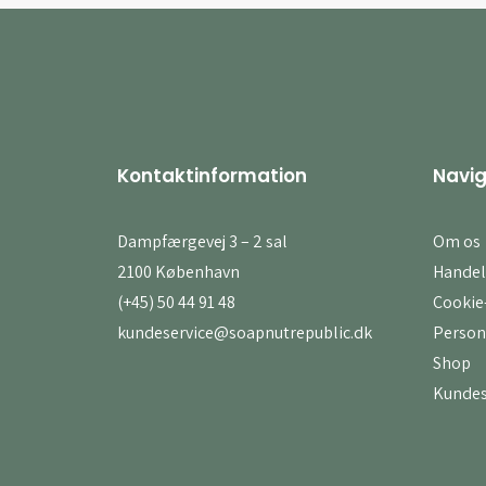
Kontaktinformation
Navig
Dampfærgevej 3 – 2 sal
Om os
2100 København
Handel
(+45) 50 44 91 48
Cookie-
kundeservice@soapnutrepublic.dk
Person
Shop
Kundes