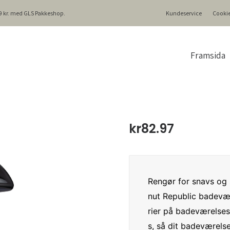
499 kr. med GLS Pakkeshop.
Kundeservice
Cookie
Framsida
kr
82.97
Rengør for snavs og
nut Republic badevær
rier på badeværelses
s, så dit badeværelse